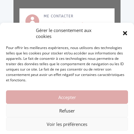
ME CONTACTER

contact@celinecostes.fr
Gérer le consentement aux
06 37 45 73 59
cookies
Pour offrir les meilleures expériences, nous utilisons des technologies
telles que les cookies pour stocker et/ou accéder aux informations des
Du lundi au vendredi :
9h – 18h
appareils. Le fait de consentir à ces technologies nous permettra de
traiter des données telles que le comportement de navigation ou les ID
Secteur : Noé (31410), Muret (31600)
uniques sur ce site. Le fait de ne pas consentir ou de retirer son
et alentours*
consentement peut avoir un effet négatif sur certaines caractéristiques
et fonctions.
*des frais de déplacement peuvent vous être facturés en
fonction du lieu des prestations 0,50 centimes/km à partir
de 51kms AR.
Accepter
Refuser
Voir les préférences
Mentions légales
|
Politique de confidentialité